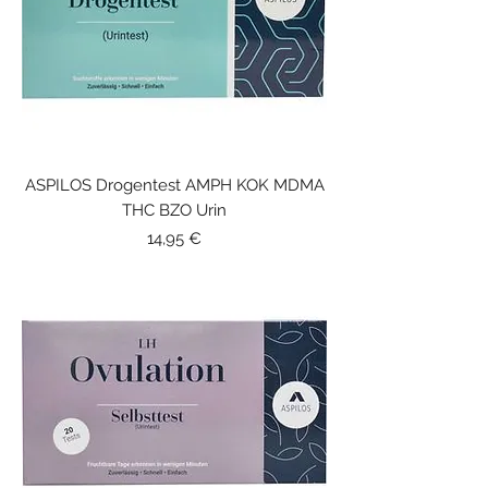
ASPILOS Drogentest AMPH KOK MDMA
THC BZO Urin
Price
14,95 €