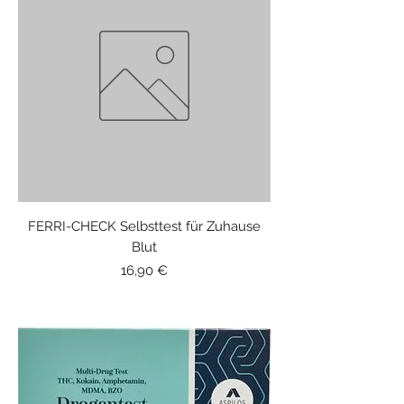
FERRI-CHECK Selbsttest für Zuhause
Blut
Price
16,90 €