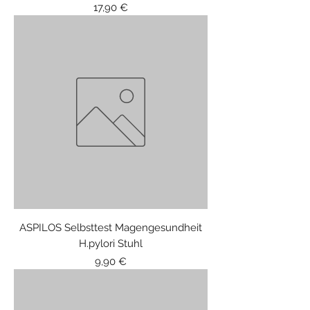
Price
17,90 €
ASPILOS Selbsttest Magengesundheit
H.pylori Stuhl
Price
9,90 €