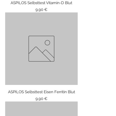
ASPILOS Selbsttest Vitamin-D Blut
Price
9,90 €
ASPILOS Selbsttest Eisen Ferritin Blut
Price
9,90 €