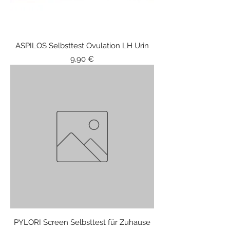
ASPILOS Selbsttest Ovulation LH Urin
Price
9,90 €
PYLORI Screen Selbsttest für Zuhause