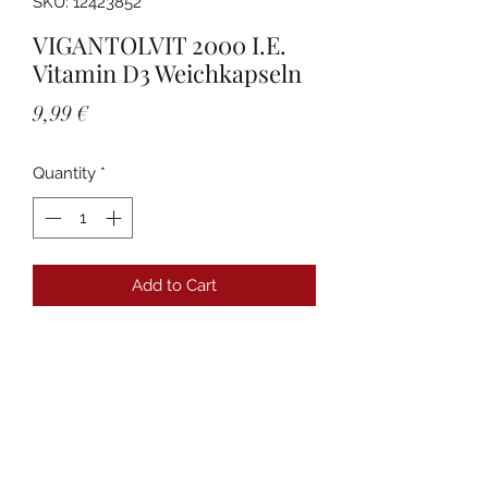
SKU: 12423852
VIGANTOLVIT 2000 I.E.
Vitamin D3 Weichkapseln
Price
9,99 €
Quantity
*
Add to Cart
Details
PZN:12423852 Anbieter:WICK Pharma
Packungsgröße:60 St
Darreichungsform:Weichkapseln
Produktname: Rezeptpflichtig:nein