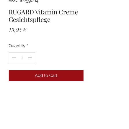
SKU: 10259064
RUGARD Vitamin Creme
Gesichtspflege
Price
13,95 €
Quantity
*
Add to Cart
Details