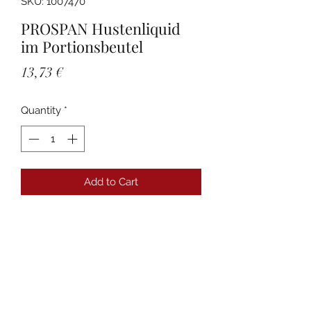
SKU: 1007470
PROSPAN Hustenliquid
im Portionsbeutel
Price
13,73 €
Quantity
*
Add to Cart
Details
PZN:01007470 Anbieter:Engelhard
Arzneimittel GmbH & Co.KG
Packungsgröße:30X5 ml
Darreichungsform:Flüssigkeit zum