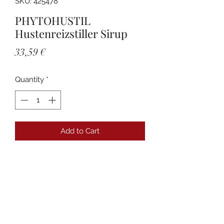
SKU: 425478
PHYTOHUSTIL
Hustenreizstiller Sirup
Price
33,59 €
Quantity
*
Add to Cart
Details
PZN:00425478 Anbieter:Bayer Vital
GmbH Packungsgröße:150 ml
Darreichungsform:Sirup
Produktname:Phytohustil