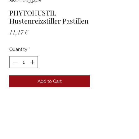
SKU: 10033408
PHYTOHUSTIL
Hustenreizstiller Pastillen
Price
11,17 €
Quantity
*
Add to Cart
Details
PZN:10033408 Anbieter:Bayer Vital
GmbH Packungsgröße:20 St
Packungsnorm:N1
Darreichungsform:Pastillen