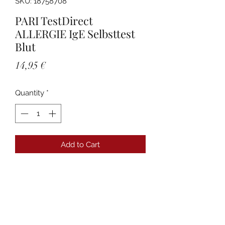
SKU: 18758708
PARI TestDirect
ALLERGIE IgE Selbsttest
Blut
Price
14,95 €
Quantity
*
Add to Cart
Details