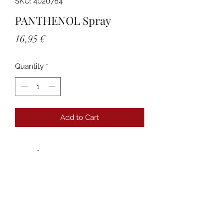
SKU: 4020784
PANTHENOL Spray
Price
16,95 €
Quantity
*
Add to Cart
Details
PZN:04020784 Anbieter:Dr. Gerhard
Mann Chem.-pharm.Fabrik GmbH
Packungsgröße:130 g
Darreichungsform:Spray
Produktname:Panthenol-Spray