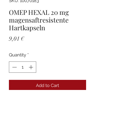
SKU: 10070183
OMEP HEXAL 20 mg
magensaftresistente
Hartkapseln
Price
9,01 €
Quantity
*
Add to Cart