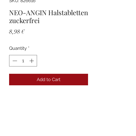
SKU: 826616
NEO-ANGIN Halstabletten
zuckerfrei
Price
8,98 €
Quantity
*
Add to Cart
Details
PZN:00826616 Anbieter:MCM
KLOSTERFRAU Vertr. GmbH
Packungsgröße:24 St
Packungsnorm:N1