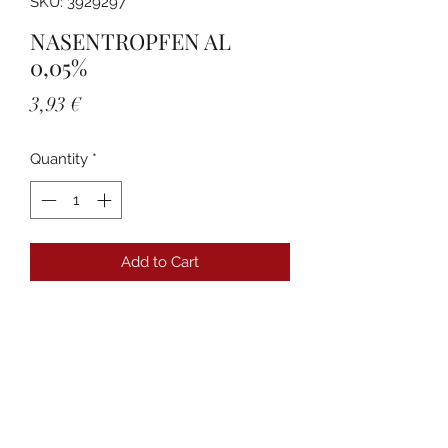
SKU: 3929297
NASENTROPFEN AL
0,05%
Price
3,93 €
Quantity
*
Add to Cart
Details
PZN:03929297 Anbieter:ALIUD
Pharma GmbH Packungsgröße:10 ml
Packungsnorm:N1
Darreichungsform:Lösung