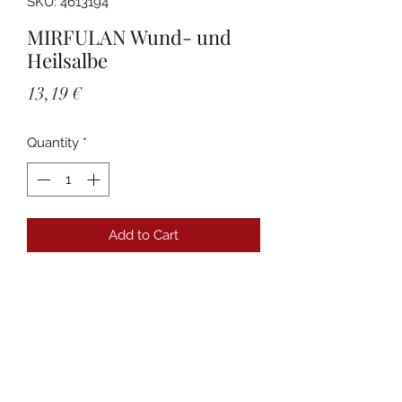
SKU: 4613194
MIRFULAN Wund- und
Heilsalbe
Price
13,19 €
Quantity
*
Add to Cart
Details
PZN:04613194 Anbieter:Recordati
Pharma GmbH Packungsgröße:50 g
Packungsnorm:N2
Darreichungsform:Salbe