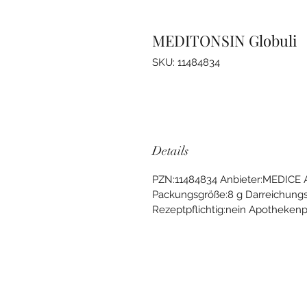
MEDITONSIN Globuli
SKU: 11484834
Details
PZN:11484834 Anbieter:MEDICE 
Packungsgröße:8 g Darreichungs
Rezeptpflichtig:nein Apothekenpfl