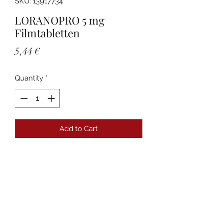
SKU: 13917734
LORANOPRO 5 mg
Filmtabletten
Price
5,44 €
Quantity
*
Add to Cart
Details
PZN:13917734 Anbieter:Hexal AG
Packungsgröße:6 St
Darreichungsform:Filmtabletten
Produktname:LoranoPro 5mg