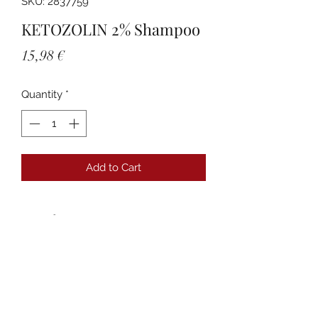
SKU: 2837759
KETOZOLIN 2% Shampoo
Price
15,98 €
Quantity
*
Add to Cart
Details
PZN:02837759
Anbieter:DERMAPHARM AG
Packungsgröße:120 ml
Packungsnorm:N1
Darreichungsform:Shampoo