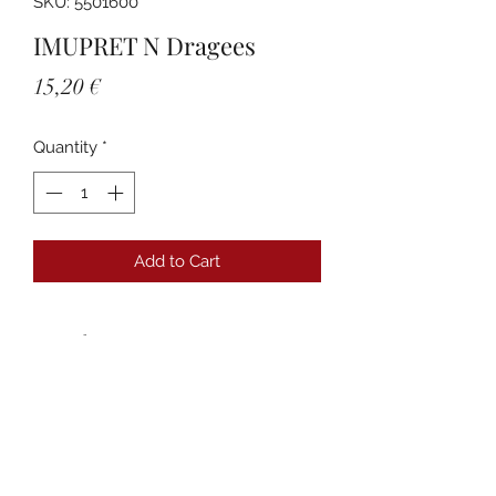
SKU: 5501600
IMUPRET N Dragees
Price
15,20 €
Quantity
*
Add to Cart
Details
PZN:05501600 Anbieter:Bionorica SE
Packungsgröße:50 St
Packungsnorm:N2
Darreichungsform:Überzogene
Tabletten Produktname:Imupret N