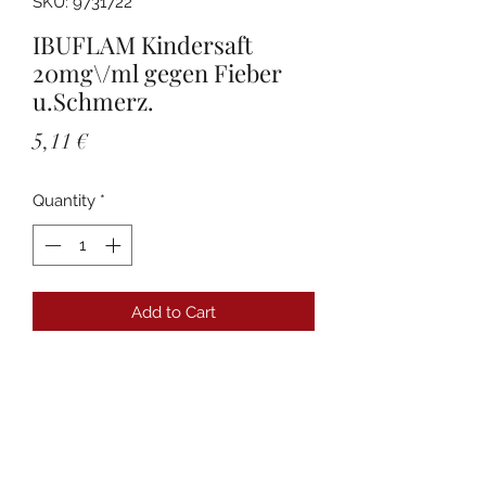
SKU: 9731722
IBUFLAM Kindersaft
20mg\/ml gegen Fieber
u.Schmerz.
Price
5,11 €
Quantity
*
Add to Cart
Details
PZN:09731722 Anbieter:Zentiva
Pharma GmbH