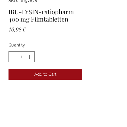
SKU: 16197878
IBU-LYSIN-ratiopharm
400 mg Filmtabletten
Price
10,98 €
Quantity
*
Add to Cart
Details
PZN:16197878 Anbieter:ratiopharm
GmbH Packungsgröße:20 St
Darreichungsform:Filmtabletten
Produktname:IBU-LYSIN-ratiopharm