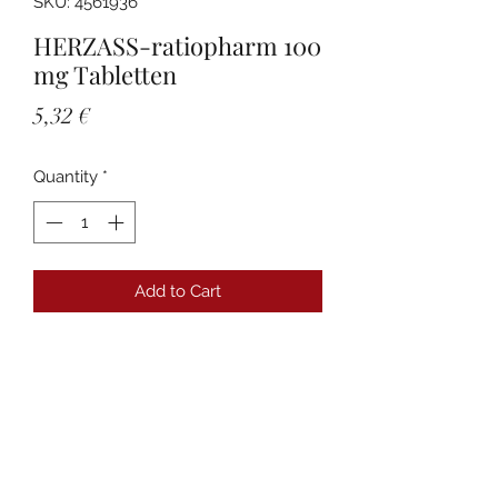
SKU: 4561936
HERZASS-ratiopharm 100
mg Tabletten
Price
5,32 €
Quantity
*
Add to Cart
Details
PZN:04561936 Anbieter:ratiopharm
GmbH Packungsgröße:100 St
Packungsnorm:N3
Darreichungsform:Tabletten