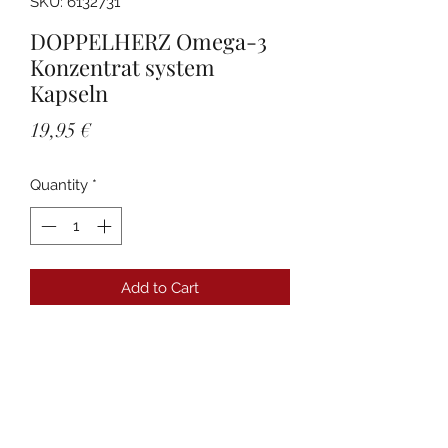
SKU: 6132731
DOPPELHERZ Omega-3
Konzentrat system
Kapseln
Price
19,95 €
Quantity
*
Add to Cart
Details
PZN:06132731 Anbieter:Queisser
Pharma GmbH & Co. KG