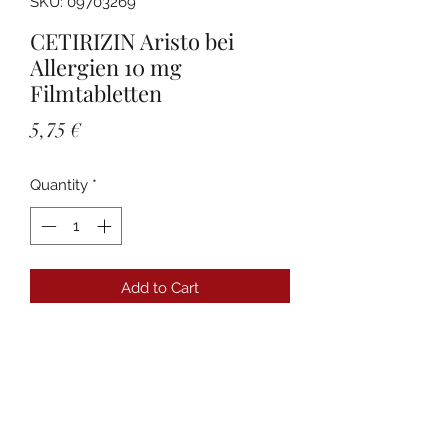
SKU: 09703269
CETIRIZIN Aristo bei
Allergien 10 mg
Filmtabletten
Price
5,75 €
Quantity
*
Add to Cart