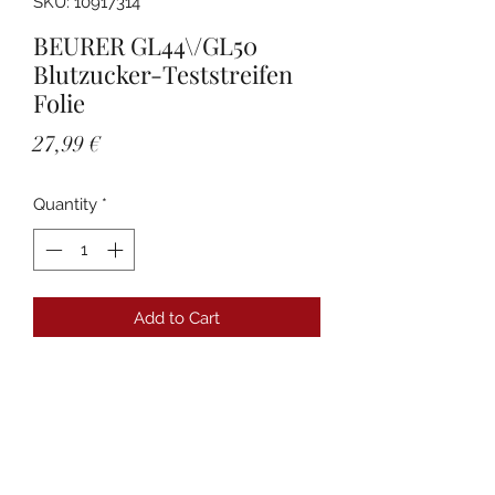
SKU: 10917314
BEURER GL44\/GL50
Blutzucker-Teststreifen
Folie
Price
27,99 €
Quantity
*
Add to Cart
Details