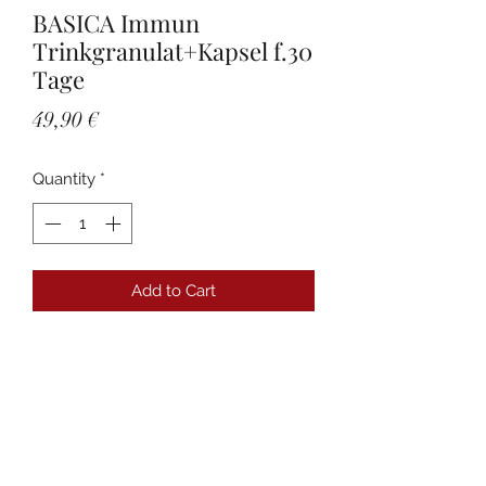
BASICA Immun
Trinkgranulat+Kapsel f.30
Tage
Price
49,90 €
Quantity
*
Add to Cart
Details
PZN:17586211 Anbieter:Protina
Pharmazeutische GmbH
Packungsgröße:30 St