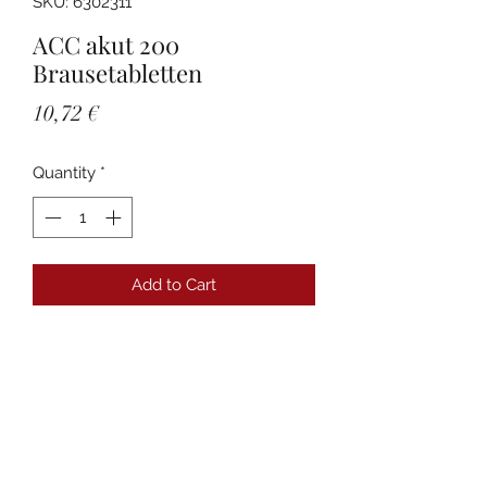
SKU: 6302311
ACC akut 200
Brausetabletten
Price
10,72 €
Quantity
*
Add to Cart
Details
PZN:06302311 Anbieter:Hexal AG
Packungsgröße:20 St
Packungsnorm:N1
Darreichungsform:Brausetabletten