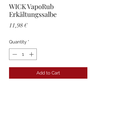
WICK VapoRub
Erkältungssalbe
Price
11,98 €
Quantity
*
Add to Cart
Details
PZN:00358693 Anbieter:WICK
Pharma Packungsgröße:50 g
Darreichungsform:Salbe
Produktname:WICK VapoRub
Erkältungssalbe Pfl. Arzneimittel:ja