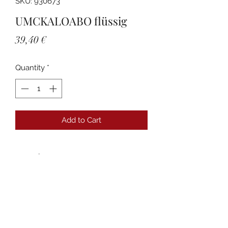
SKU: 930673
UMCKALOABO flüssig
Price
39,40 €
Quantity
*
Add to Cart
Details
PZN:00930673 Anbieter:Dr.Willmar
Schwabe GmbH & Co.KG
Packungsgröße:100 ml
Packungsnorm:N3
Darreichungsform:Flüssigkeit