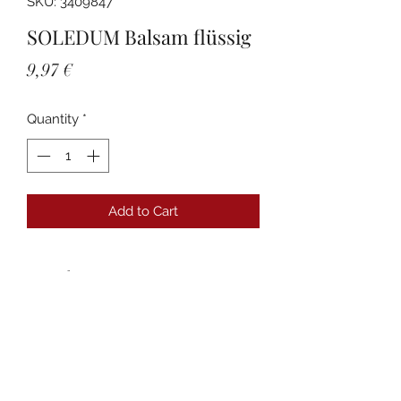
SKU: 3409847
SOLEDUM Balsam flüssig
Price
9,97 €
Quantity
*
Add to Cart
Details
PZN:03409847 Anbieter:MCM
KLOSTERFRAU Vertr. GmbH
Packungsgröße:20 ml
Packungsnorm:N1
Darreichungsform:Flüssigkeit