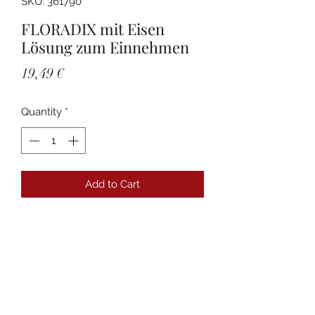
SKU: 361790
FLORADIX mit Eisen
Lösung zum Einnehmen
Price
19,49 €
Quantity
*
Add to Cart
Details
PZN:00361790 Anbieter:SALUS
Pharma GmbH
Packungsgröße:500 ml
Darreichungsform:Lösung zum