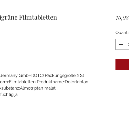
räne Filmtabletten
10,98
Quanti
 Germany GmbH (OTC) Packungsgröße:2 St
rm:Filmtabletten Produktname:Dolortriptan
ksubstanz:Almotriptan malat
ichtig:ja